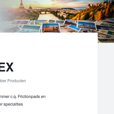
EX
bber Producten
mer c.q. Frictionpads en
er specialties